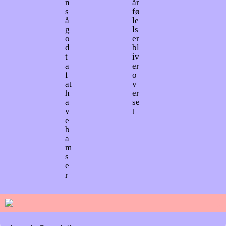
n
år
s
fø
å
le
g
ls
o
er
d
bl
t
iv
a
er
f
o
at
v
h
er
a
se
v
t
e
b
a
m
s
e
r