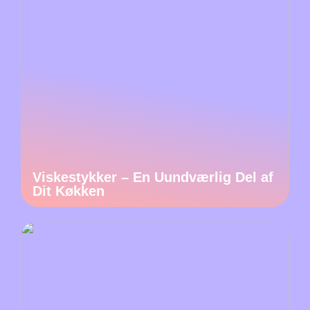
Viskestykker – En Uundværlig Del af
Dit Køkken