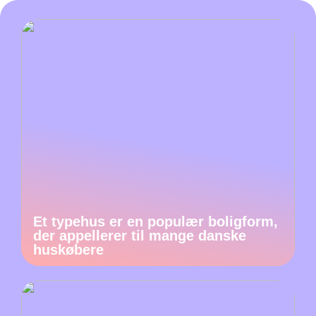
Et typehus er en populær boligform,
der appellerer til mange danske
huskøbere