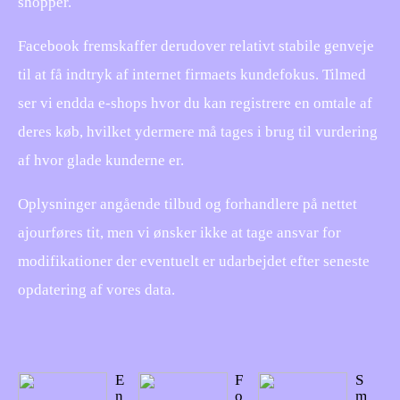
shopper.
Facebook fremskaffer derudover relativt stabile genveje
til at få indtryk af internet firmaets kundefokus. Tilmed
ser vi endda e-shops hvor du kan registrere en omtale af
deres køb, hvilket ydermere må tages i brug til vurdering
af hvor glade kunderne er.
Oplysninger angående tilbud og forhandlere på nettet
ajourføres tit, men vi ønsker ikke at tage ansvar for
modifikationer der eventuelt er udarbejdet efter seneste
opdatering af vores data.
E
F
S
n
o
m