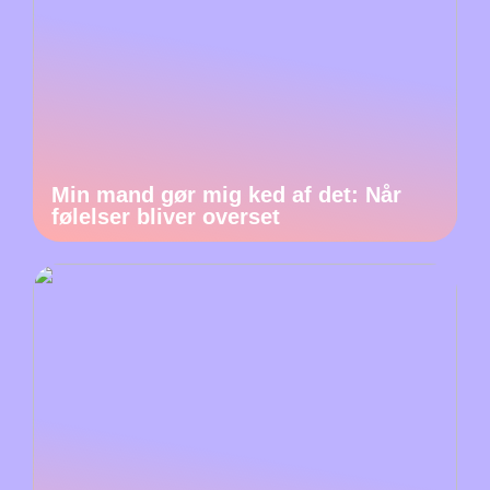
Min mand gør mig ked af det: Når
følelser bliver overset