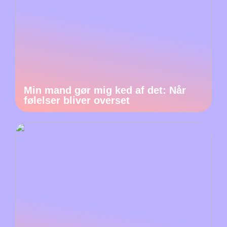
Min mand gør mig ked af det: Når
følelser bliver overset