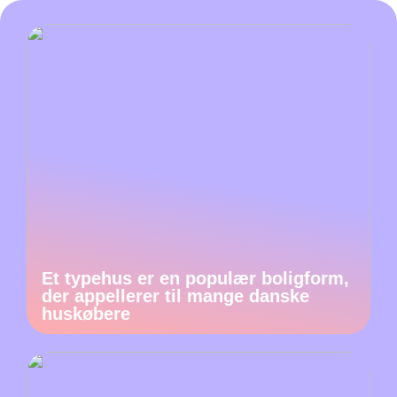
Et typehus er en populær boligform,
der appellerer til mange danske
huskøbere