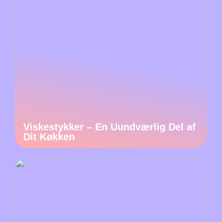
Viskestykker – En Uundværlig Del af
Dit Køkken