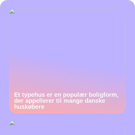
Et typehus er en populær boligform,
der appellerer til mange danske
huskøbere