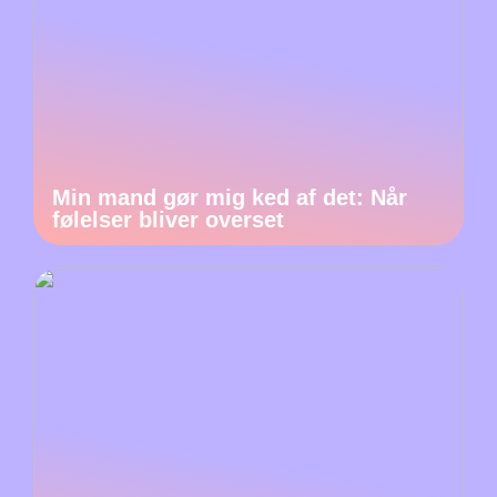
Min mand gør mig ked af det: Når
følelser bliver overset