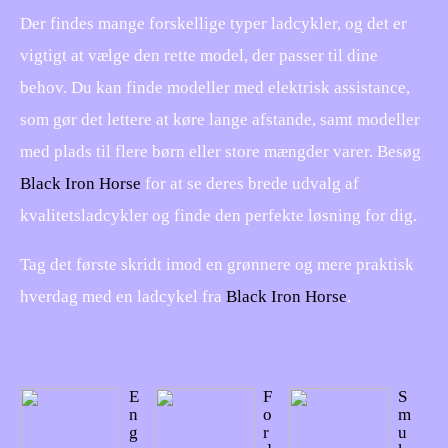
Der findes mange forskellige typer ladcykler, og det er
vigtigt at vælge den rette model, der passer til dine
behov. Du kan finde modeller med elektrisk assistance,
som gør det lettere at køre lange afstande, samt modeller
med plads til flere børn eller store mængder varer. Besøg
Black Iron Horse
for at se deres brede udvalg af
kvalitetsladcykler og finde den perfekte løsning for dig.
Tag det første skridt imod en grønnere og mere praktisk
hverdag med en ladcykel fra
Black Iron Horse
.
E
F
S
n
o
m
g
r
u