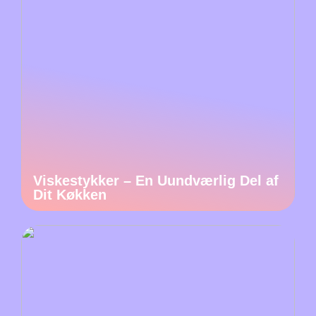
Viskestykker – En Uundværlig Del af
Dit Køkken