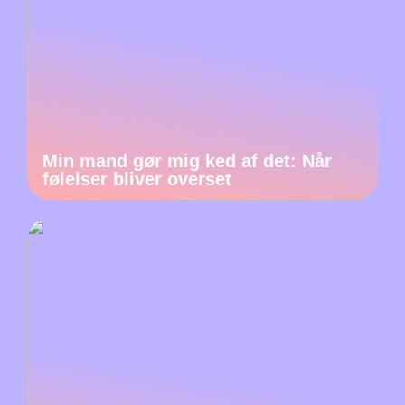
Min mand gør mig ked af det: Når
følelser bliver overset