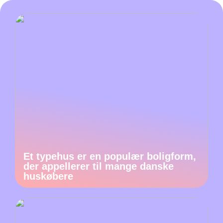
Et typehus er en populær boligform,
der appellerer til mange danske
huskøbere