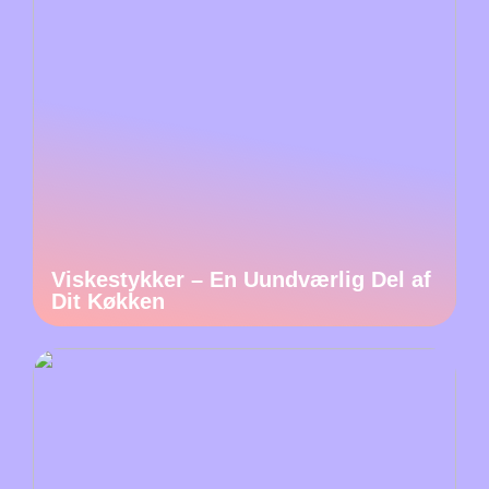
Viskestykker – En Uundværlig Del af
Dit Køkken