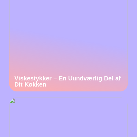
Viskestykker – En Uundværlig Del af
Dit Køkken