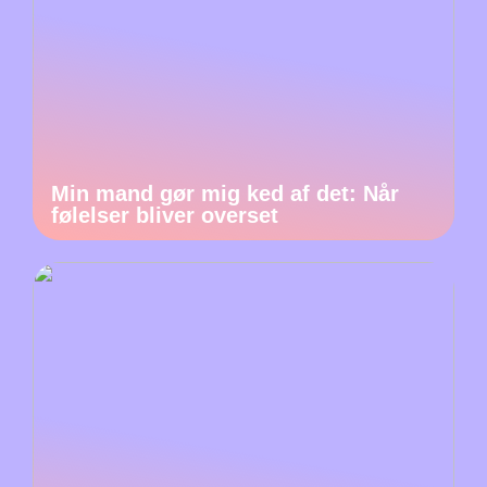
Min mand gør mig ked af det: Når
følelser bliver overset