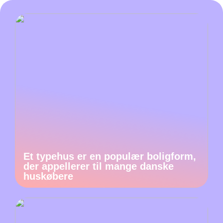
Et typehus er en populær boligform,
der appellerer til mange danske
huskøbere