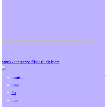
Smukke terrazzo fliser til dit hjem
familien
børn
far
mor