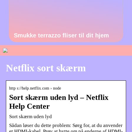
Smukke terrazzo fliser til dit hjem
Netflix sort skærm
http s://help.netflix.com › node
Sort skærm uden lyd – Netflix
Help Center
Sort skærm uden lyd
Sådan løser du dette problem: Sørg for, at du anvender
et HDMI-kabel. Prøv at bytte om på enderne af HDMI-