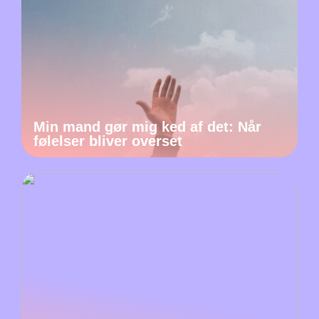
Min mand gør mig ked af det: Når
følelser bliver overset