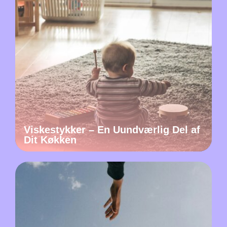
Viskestykker – En Uundværlig Del af
Dit Køkken