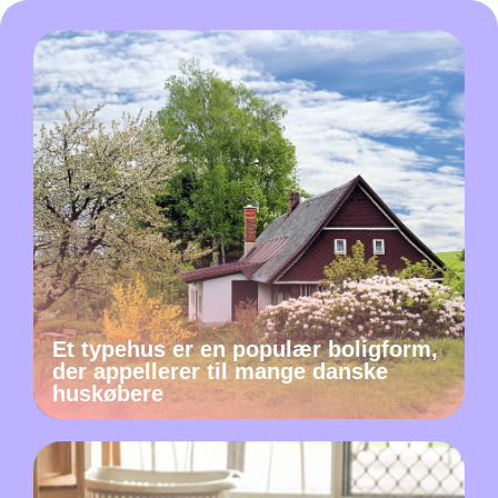
Et typehus er en populær boligform,
der appellerer til mange danske
huskøbere