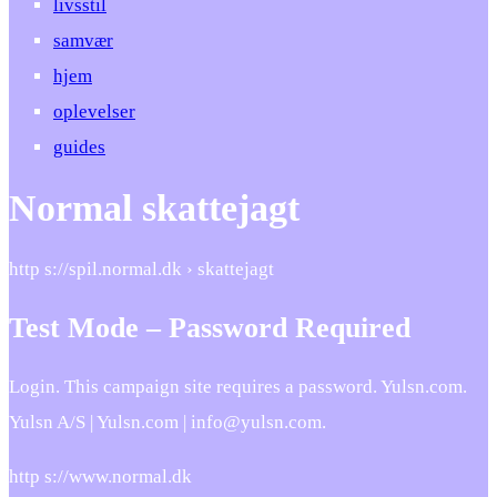
livsstil
samvær
hjem
oplevelser
guides
Normal skattejagt
http s://spil.normal.dk › skattejagt
Test Mode – Password Required
Login. This campaign site requires a password. Yulsn.com.
Yulsn A/S | Yulsn.com | info@yulsn.com.
http s://www.normal.dk