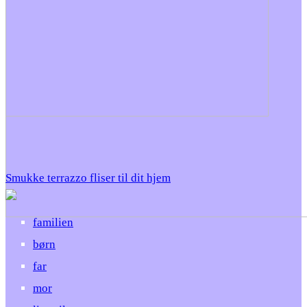
Smukke terrazzo fliser til dit hjem
familien
børn
far
mor