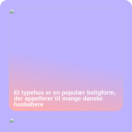
Et typehus er en populær boligform,
der appellerer til mange danske
huskøbere