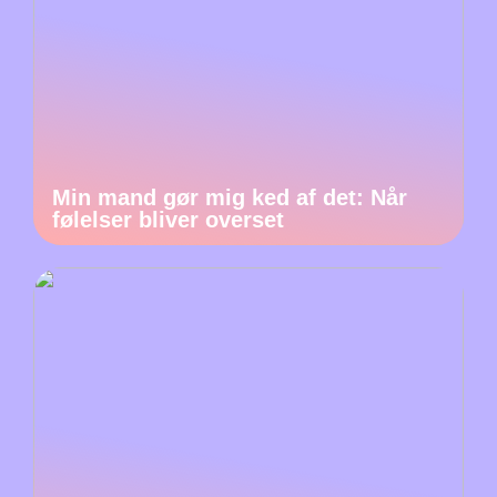
Min mand gør mig ked af det: Når
følelser bliver overset