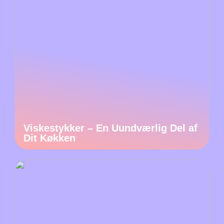
Viskestykker – En Uundværlig Del af
Dit Køkken